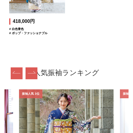
418,000円
# 白色青色
# ポップ・ファッショナブル
人気振袖ランキング
振袖人気 3位
振袖人