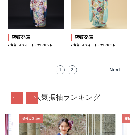
店頭発表
店頭発表
# 青色
# スイート・エレガント
# 青色
# スイート・エレガント
Next
1
2
人気振袖ランキング
振袖人気 3位
振袖人