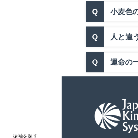
Q
小麦色
Q
人と違
Q
運命の一
振袖を探す