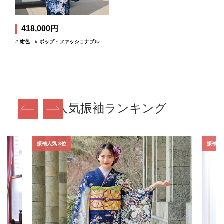
418,000円
# 紺色
# ポップ・ファッショナブル
人気振袖ランキング
振袖人気 3位
振袖人