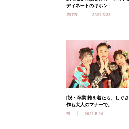
ディネートのキホン
選び方
2021.5.23
[祝・卒業]袴を着たら、しぐ
作も大人のマナーで。
袴
2021.5.24