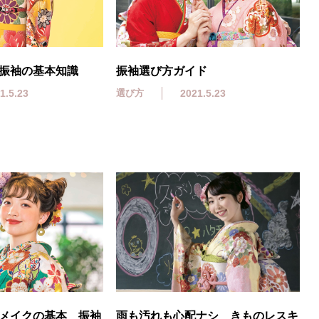
振袖の基本知識
振袖選び方ガイド
1.5.23
選び方
2021.5.23
メイクの基本 振袖
雨も汚れも心配ナシ きものレスキ