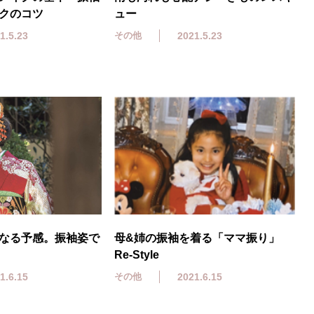
クのコツ
ュー
1.5.23
その他
2021.5.23
なる予感。振袖姿で
母&姉の振袖を着る「ママ振り」
Re-Style
1.6.15
その他
2021.6.15