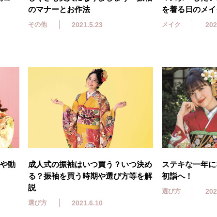
のマナーとお作法
を着る日のメイ
その他
2021.5.23
メイク
202
さや動
成人式の振袖はいつ買う？いつ決め
ステキな一年に
る？振袖を買う時期や選び方等を解
初詣へ！
説
選び方
202
選び方
2021.6.10