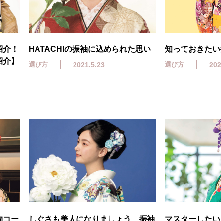
紹介！
HATACHIの振袖に込められた思い
知っておきたい
紹介】
選び方
2021.5.23
選び方
202
物コー
しぐさも美人になりましょう 振袖
マスターしたい