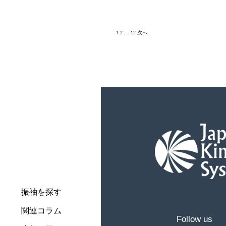
投
1
2
…
12
次へ
稿
の
ペ
ー
ジ
送
り
振袖を探す
関連コラム
Follow us