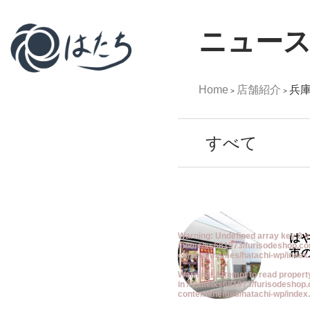
ニュー
Home
店舗紹介
兵
>
>
すべて
は
Warning
: Undefined array key 0 i
/home/xs681973/furisodeshop.co
市
content/themes/hatachi-wp/index
Warning
: Attempt to read proper
in
/home/xs681973/furisodeshop.
content/themes/hatachi-wp/index