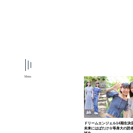
Menu
ドリームエンジェル14期生決
未来にはばたけ☆等身大の読