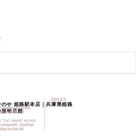
ス
庫
2021.6.6
やのや 姫路駅本店｜兵庫県姫路
n
m/public_html/wp-
の振袖店舗
.php
on line
88
ty "cat_name" on null
com/public_html/wp-
.php
on line
88