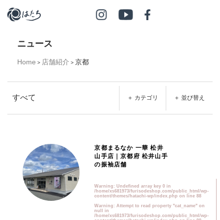
ニュース
Home
店舗紹介
京都
>
>
すべて
＋ カテゴリ
＋ 並び替え
京都まるなか 一華 松井
山手店｜京都府 松井山手
の振袖店舗
Warning
: Undefined array key 0 in
/home/xs681973/furisodeshop.com/public_html/wp-
content/themes/hatachi-wp/index.php
on line
88
Warning
: Attempt to read property "cat_name" on
null in
/home/xs681973/furisodeshop.com/public_html/wp-