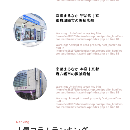
content/themes/hatachi-wp/index.php
on line
88
京都まるなか 宇治店｜京
都府城陽市の振袖店舗
Warning
: Undefined array key 0 in
/home/xs681973/furisodeshop.com/public_html/wp-
content/themes/hatachi-wp/index.php
on line
88
Warning
: Attempt to read property "cat_name" on
null in
/home/xs681973/furisodeshop.com/public_html/wp-
content/themes/hatachi-wp/index.php
on line
88
京都まるなか 本店｜京都
府八幡市の振袖店舗
Warning
: Undefined array key 0 in
/home/xs681973/furisodeshop.com/public_html/wp-
content/themes/hatachi-wp/index.php
on line
88
Warning
: Attempt to read property "cat_name" on
null in
/home/xs681973/furisodeshop.com/public_html/wp-
content/themes/hatachi-wp/index.php
on line
88
Ranking