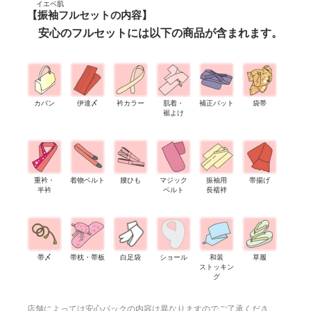
イエベ肌
【振袖フルセットの内容】
安心のフルセットには以下の商品が含まれます。
カバン
伊達〆
衿カラー
肌着・
補正パット
袋帯
裾よけ
重衿・
着物ベルト
腰ひも
マジック
振袖用
帯揚げ
半衿
ベルト
長襦袢
帯〆
帯枕・帯板
白足袋
ショール
和装
草履
ストッキン
グ
店舗によっては安心パックの内容は異なりますのでご了承くださ