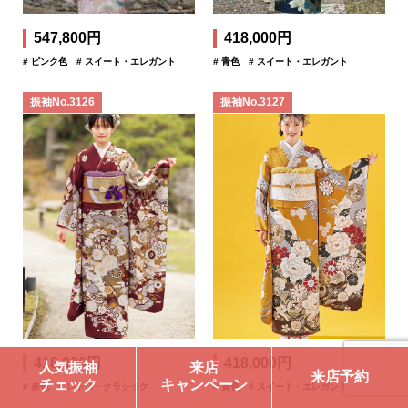
547,800円
418,000円
# ピンク色
# スイート・エレガント
# 青色
# スイート・エレガント
振袖No.3126
振袖No.3127
418,000円
418,000円
人気振袖
来店
来店予約
チェック
キャンペーン
# 赤色
# レトロ・クラシック
# 黄色
# スイート・エレガント