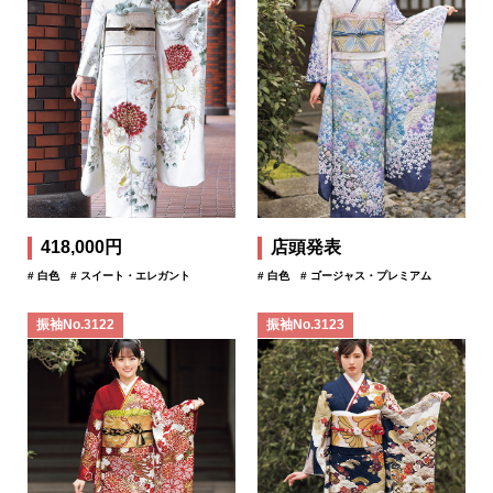
418,000円
店頭発表
# 白色
# スイート・エレガント
# 白色
# ゴージャス・プレミアム
振袖No.3122
振袖No.3123