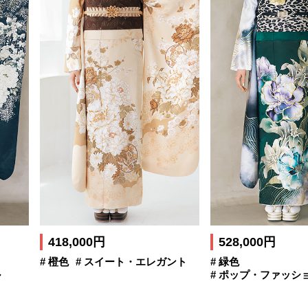
418,000円
528,000円
# 橙色
# スイート・エレガント
# 緑色
ル
# ポップ・ファッシ