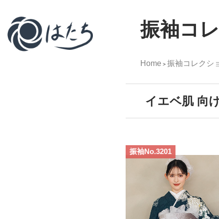
振袖コ
Home
振袖コレクシ
>
イエベ肌 向
振袖No.3201