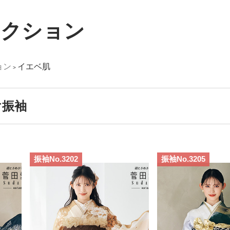
レクション
ョン
イエベ肌
>
け振袖
振袖No.3202
振袖No.3205