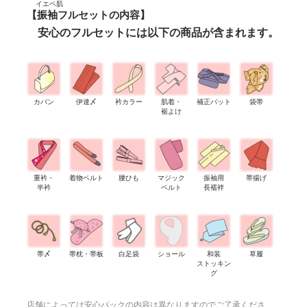
イエベ肌
【振袖フルセットの内容】
安心のフルセットには以下の商品が含まれます。
カバン
伊達〆
衿カラー
肌着・
補正パット
袋帯
裾よけ
重衿・
着物ベルト
腰ひも
マジック
振袖用
帯揚げ
半衿
ベルト
長襦袢
帯〆
帯枕・帯板
白足袋
ショール
和装
草履
ストッキン
グ
店舗によっては安心パックの内容は異なりますのでご了承くださ