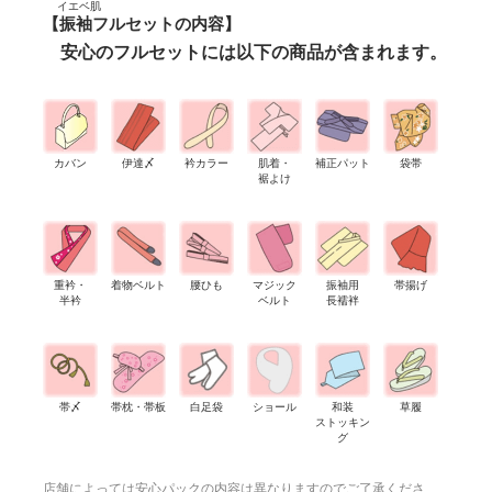
イエベ肌
【振袖フルセットの内容】
安心のフルセットには以下の商品が含まれます。
カバン
伊達〆
衿カラー
肌着・
補正パット
袋帯
裾よけ
重衿・
着物ベルト
腰ひも
マジック
振袖用
帯揚げ
半衿
ベルト
長襦袢
帯〆
帯枕・帯板
白足袋
ショール
和装
草履
ストッキン
グ
店舗によっては安心パックの内容は異なりますのでご了承くださ