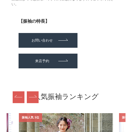
い。
【振袖の特長】
お問い合わせ
来店予約
人気振袖ランキング
振袖人気 3位
振袖人気