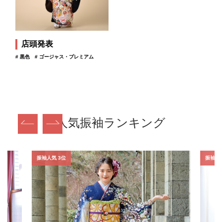
店頭発表
# 黒色
# ゴージャス・プレミアム
人気振袖ランキング
振袖人気 3位
振袖人