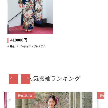
418000円
# 青色
# ゴージャス・プレミアム
人気振袖ランキング
振袖人気 3位
振袖人