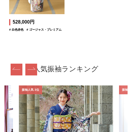
528,000円
# 白色赤色
# ゴージャス・プレミアム
人気振袖ランキング
振袖人気 3位
振袖人