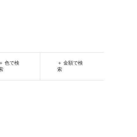
＋ 色で検
＋ 金額で検
索
索