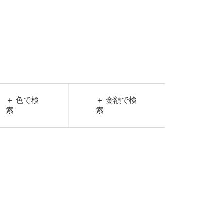
＋ 色で検
＋ 金額で検
索
索